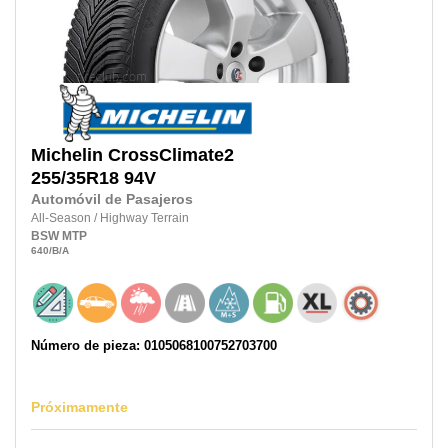
Michelin
CrossClimate2
255/35R18
94V
Automóvil de Pasajeros
All-Season
/
Highway Terrain
BSW
MTP
640
/B
/A
Número de pieza: 0105068100752703700
Próximamente