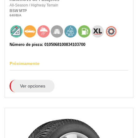
All-Season
/
Highway Terrain
BSW
MTP
640
/B
/A
Número de pieza: 0105068100834103700
Próximamente
Ver opciones