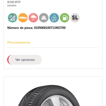
BSW
MTP
640
/B
/A
Número de pieza: 0105068100713403700
Próximamente
Ver opciones