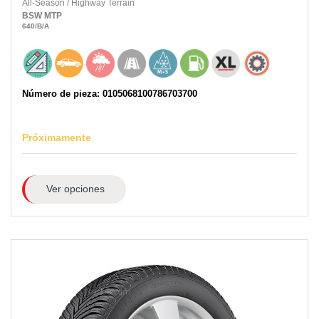
All-Season
/
Highway Terrain
BSW
MTP
640
/B
/A
Número de pieza: 0105068100786703700
Próximamente
Ver opciones