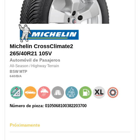
Michelin
CrossClimate2
265/40R21
105V
Automóvil de Pasajeros
All-Season
/
Highway Terrain
BSW
MTP
640
/B
/A
Número de pieza: 0105068100382203700
Próximamente