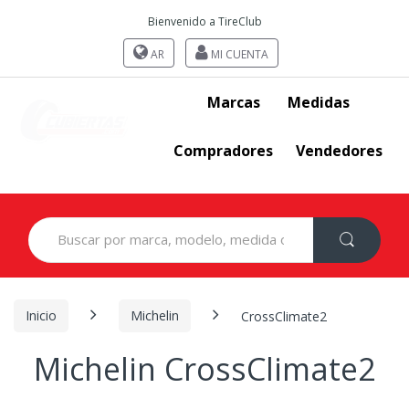
Bienvenido a TireClub
AR
MI CUENTA
Marcas
Medidas
Compradores
Vendedores
Search
for:
Inicio
Michelin
CrossClimate2
Michelin CrossClimate2