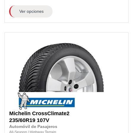
Ver opciones
Michelin
CrossClimate2
235/60R19
107V
Automóvil de Pasajeros
All-Season
/
Highway Terrain