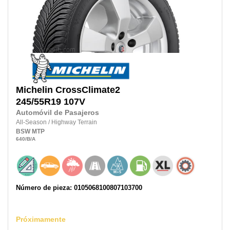
Michelin
CrossClimate2
245/55R19
107V
Automóvil de Pasajeros
All-Season
/
Highway Terrain
BSW
MTP
640
/B
/A
Número de pieza: 0105068100807103700
Próximamente