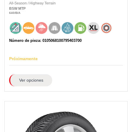
All-Season
/
Highway Terrain
BSW
MTP
640
/B
/A
Número de pieza: 0105068100795403700
Próximamente
Ver opciones