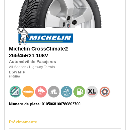
Michelin
CrossClimate2
265/45R21
108V
Automóvil de Pasajeros
All-Season
/
Highway Terrain
BSW
MTP
640
/B
/A
Número de pieza: 0105068100786803700
Próximamente