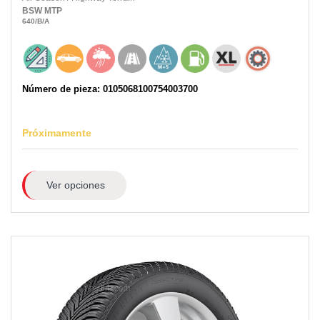
BSW
MTP
640
/B
/A
Número de pieza: 0105068100754003700
Próximamente
Ver opciones