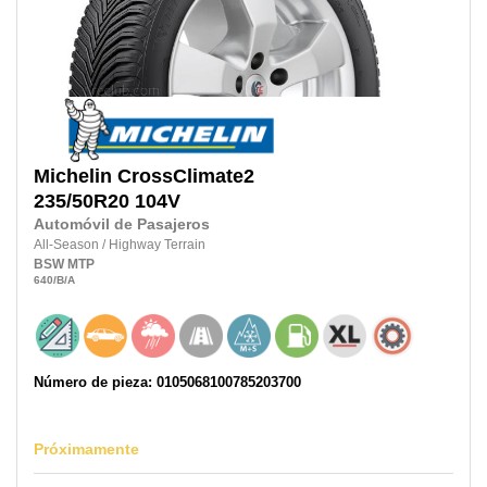
Michelin
CrossClimate2
235/50R20
104V
Automóvil de Pasajeros
All-Season
/
Highway Terrain
BSW
MTP
640
/B
/A
Número de pieza: 0105068100785203700
Próximamente