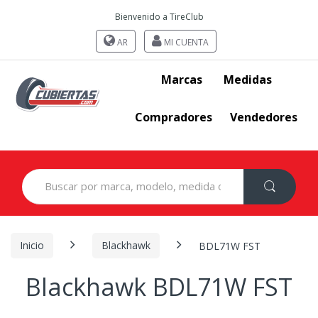
Bienvenido a TireClub
AR
MI CUENTA
Marcas
Medidas
Compradores
Vendedores
Search
for:
Inicio
Blackhawk
BDL71W FST
Blackhawk BDL71W FST