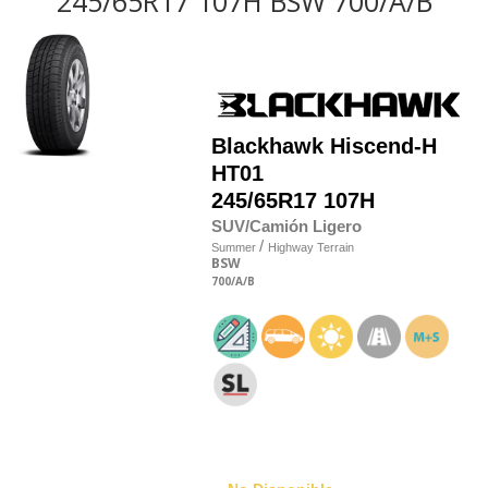
245/65R17 107H BSW 700/A/B
Blackhawk
Hiscend-H
HT01
245/65R17 107H
SUV/Camión Ligero
/
Summer
Highway Terrain
BSW
700
/A
/B