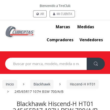
Bienvenido a TireClub
AR
MI CUENTA
Marcas
Medidas
Compradores
Vendedores
Search
for:
Inicio
Blackhawk
Hiscend-H HT01
245/65R17 107H BSW 700/A/B
Blackhawk Hiscend-H HT01