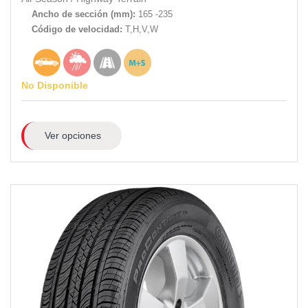
Ancho de sección (mm):
165 -235
Código de velocidad:
T,H,V,W
No Disponible
Ver opciones