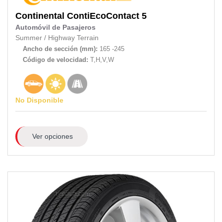
Continental
ContiEcoContact 5
Automóvil de Pasajeros
Summer
/
Highway Terrain
Ancho de sección (mm):
165 -245
Código de velocidad:
T,H,V,W
No Disponible
Ver opciones