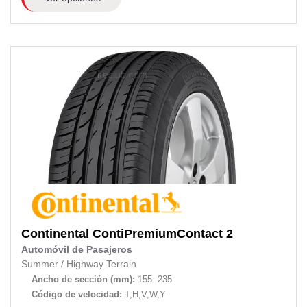
Continental
ContiPremiumContact 2
Automóvil de Pasajeros
Summer
/
Highway Terrain
Ancho de sección (mm):
155 -235
Código de velocidad:
T,H,V,W,Y