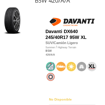
BSW 420/A/A
Davanti
DX640
245/40R17 95W XL
SUV/Camión Ligero
/
Summer
Highway Terrain
BSW
420
/A
/A
No Disponible