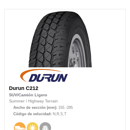
Durun
C212
SUV/Camión Ligero
Summer
/
Highway Terrain
Ancho de sección (mm):
155 -285
Código de velocidad:
N,R,S,T