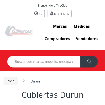
Bienvenido a TireClub
AR
MI CUENTA
Marcas
Medidas
Compradores
Vendedores
Search
for:
Inicio
Durun
Cubiertas Durun