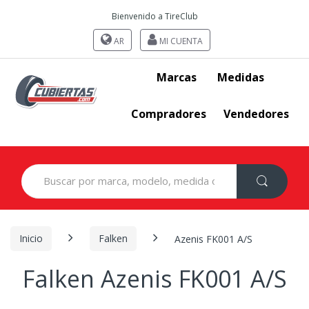
Bienvenido a TireClub
AR
MI CUENTA
Marcas
Medidas
Compradores
Vendedores
Search
for:
Inicio
Falken
Azenis FK001 A/S
Falken Azenis FK001 A/S