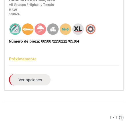
All-Season
/
Highway Terrain
BSW
500
/A
/A
Número de pieza: 0050072250212705304
Próximamente
Ver opciones
1 - 1 (1)