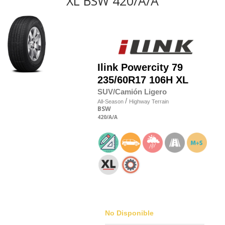
XL BSW 420/A/A
Ilink
Powercity 79
235/60R17 106H XL
SUV/Camión Ligero
/
All-Season
Highway Terrain
BSW
420
/A
/A
No Disponible