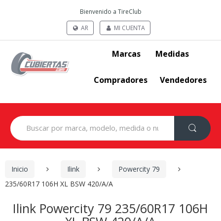
Bienvenido a TireClub
AR
MI CUENTA
Marcas
Medidas
Compradores
Vendedores
Search
for:
Inicio
Ilink
Powercity 79
235/60R17 106H XL BSW 420/A/A
Ilink Powercity 79 235/60R17 106H