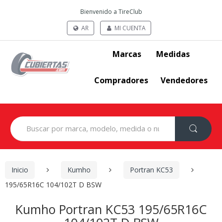
Bienvenido a TireClub
AR
MI CUENTA
Marcas
Medidas
Compradores
Vendedores
Search
for:
Inicio
Kumho
Portran KC53
195/65R16C 104/102T D BSW
Kumho Portran KC53 195/65R16C