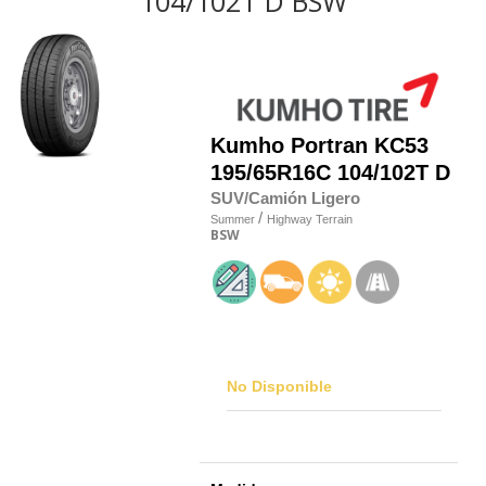
104/102T D BSW
Kumho
Portran KC53
195/65R16C 104/102T D
SUV/Camión Ligero
/
Summer
Highway Terrain
BSW
No Disponible