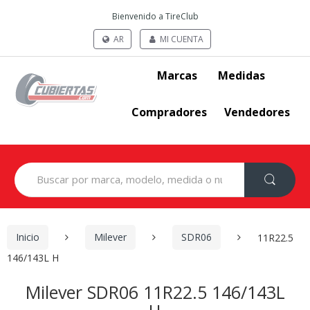
Bienvenido a TireClub
AR
MI CUENTA
Marcas
Medidas
Compradores
Vendedores
Search
for:
Inicio
Milever
SDR06
11R22.5
146/143L H
Milever SDR06 11R22.5 146/143L