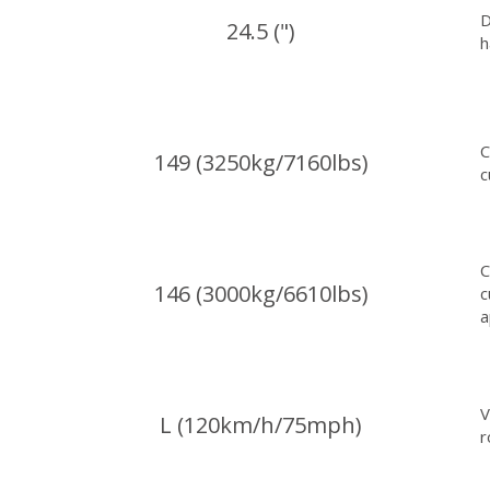
D
24.5 (")
h
C
149 (3250kg/7160lbs)
c
C
146 (3000kg/6610lbs)
c
a
V
L (120km/h/75mph)
r