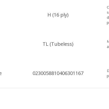
C
s
H (16 ply)
d
p
N
TL (Tubeless)
a
D
e
0230058810406301167
p