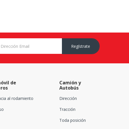
Regístrate
óvil de
Camión y
eros
Autobús
ncia al rodamiento
Dirección
oso
Tracción
Toda posición