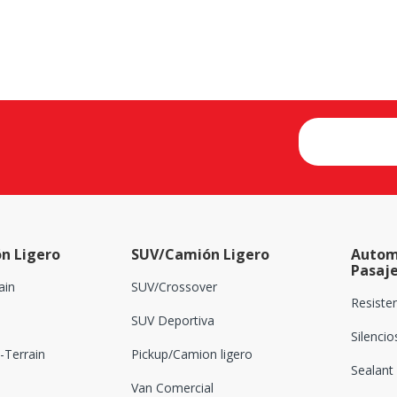
n Ligero
SUV/Camión Ligero
Autom
Pasaj
ain
SUV/Crossover
Resiste
SUV Deportiva
Silenci
Terrain
Pickup/Camion ligero
Sealant
Van Comercial