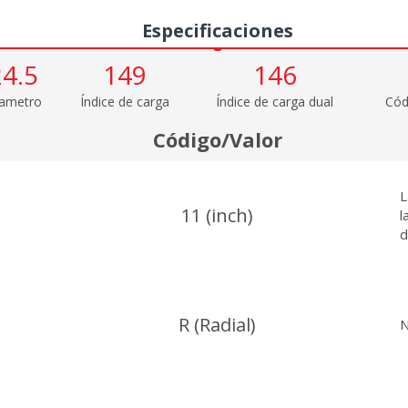
Medidas
Especificaciones
24.5
149
146
ametro
Índice de carga
Índice de carga dual
Cód
Código/Valor
L
11 (inch)
l
d
R (Radial)
N