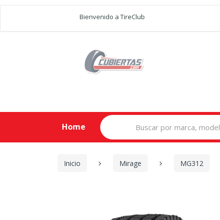
Bienvenido a TireClub
Search
Home
for:
Inicio
Mirage
MG312