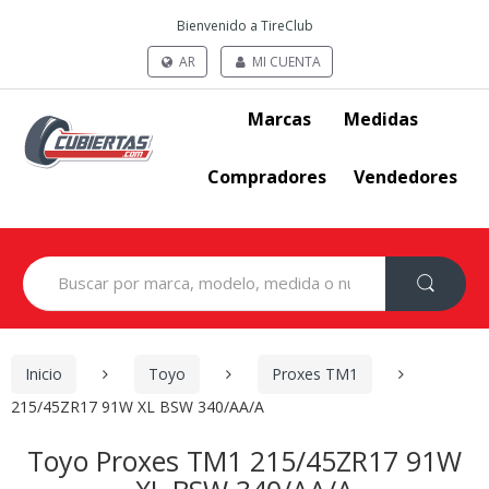
Bienvenido a TireClub
AR
MI CUENTA
Marcas
Medidas
Compradores
Vendedores
Search
for:
Inicio
Toyo
Proxes TM1
215/45ZR17 91W XL BSW 340/AA/A
Toyo Proxes TM1 215/45ZR17 91W