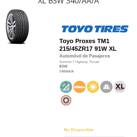
XL BSW 340/AA/A
Toyo
Proxes TM1
215/45
Z
R17 91W XL
Automóvil de Pasajeros
/
Summer
Highway Terrain
BSW
340
/AA
/A
No Disponible