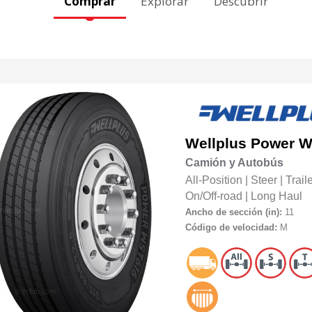
Comprar
Explorar
Descubrir
Wellplus
Power 
Camión y Autobús
All-Position
|
Steer
|
Trail
On/Off-road
|
Long Haul
Ancho de sección (in):
11
Código de velocidad:
M