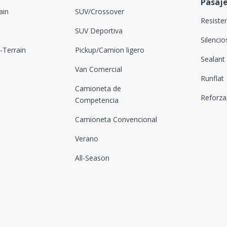
Pasaj
ain
SUV/Crossover
Resiste
SUV Deportiva
Silenci
Terrain
Pickup/Camion ligero
Sealant
Van Comercial
Runflat
Camioneta de
Reforz
Competencia
Camioneta Convencional
Verano
All-Season