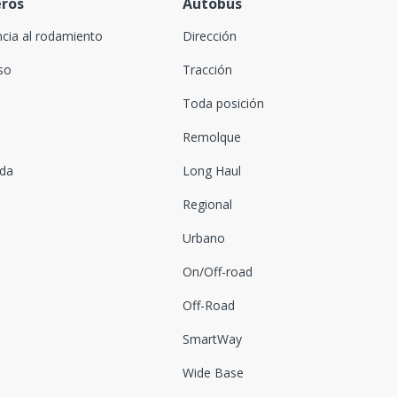
eros
Autobús
ncia al rodamiento
Dirección
oso
Tracción
Toda posición
Remolque
ada
Long Haul
Regional
Urbano
On/Off-road
Off-Road
SmartWay
Wide Base