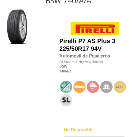
BSW 740/A/A
Pirelli
P7 AS Plus 3
225/50R17 94V
Automóvil de Pasajeros
/
All-Season
Highway Terrain
BSW
740
/A
/A
No Disponible