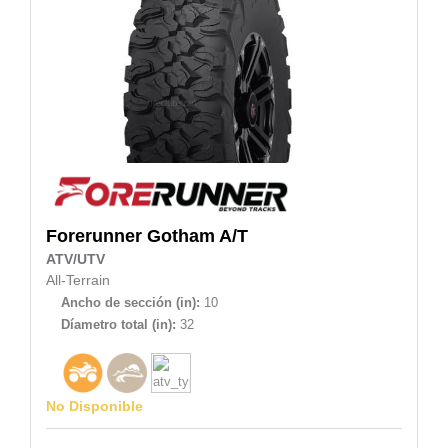
Forerunner
Gotham A/T
ATV/UTV
All-Terrain
Ancho de sección (in):
10
Díametro total (in):
32
No Disponible