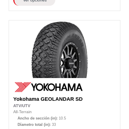
Yokohama
GEOLANDAR SD
ATV/UTV
All-Terrain
Ancho de sección (in):
10.5
Díametro total (in):
33