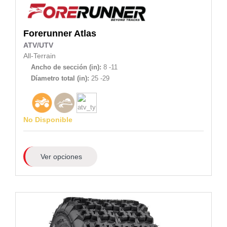
Forerunner
Atlas
ATV/UTV
All-Terrain
Ancho de sección (in):
8 -11
Díametro total (in):
25 -29
No Disponible
Ver opciones