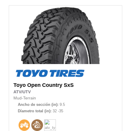
Toyo
Open Country SxS
ATV/UTV
Mud-Terrain
Ancho de sección (in):
9.5
Díametro total (in):
32 -35