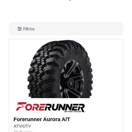
Filtros
Forerunner
Aurora A/T
ATV/UTV